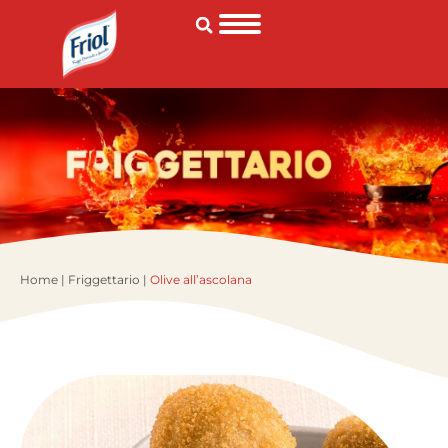
Home
|
Friggettario
|
Olive all’ascolana