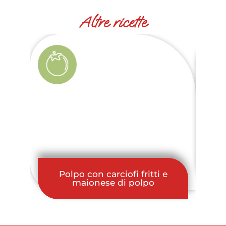
Altre ricette
M
Polpo con carciofi fritti e
co
maionese di polpo