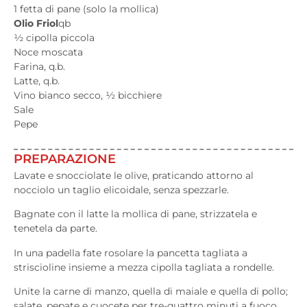
1 fetta di pane (solo la mollica)
Olio Friol
qb
½ cipolla piccola
Noce moscata
Farina, q.b.
Latte, q.b.
Vino bianco secco, ½ bicchiere
Sale
Pepe
PREPARAZIONE
Lavate e snocciolate le olive, praticando attorno al
nocciolo un taglio elicoidale, senza spezzarle.
Bagnate con il latte la mollica di pane, strizzatela e
tenetela da parte.
In una padella fate rosolare la pancetta tagliata a
striscioline insieme a mezza cipolla tagliata a rondelle.
Unite la carne di manzo, quella di maiale e quella di pollo;
salate, pepate e cuocete per tre-quattro minuti a fuoco